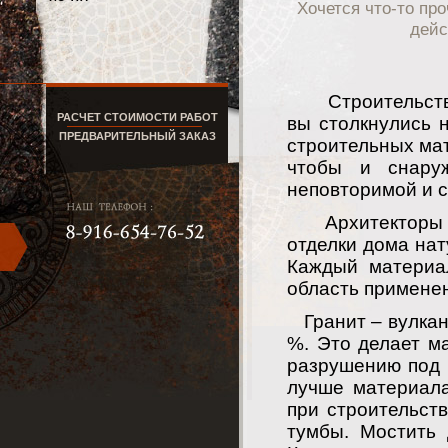
Хочется что-то про
дейс
Строительство
РАСЧЕТ СТОИМОСТИ РАБОТ
вы столкнулись 
ПРЕДВАРИТЕЛЬНЫЙ ЗАКАЗ
строительных мат
чтобы и снару
неповторимой и с
Архитекторы п
отделки дома на
Каждый материа
область примене
Гранит – вулкани
%. Это делает м
разрушению под 
лучше материала
при строительств
тумбы. Мостить 