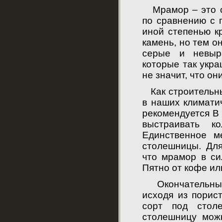
Мрамор – это ос
по сравнению с 
иной степенью к
камень, но тем о
серые и невыр
которые так укра
не значит, что о
Как строительны
в наших климати
рекомендуется В
выстраивать к
Единственное м
столешницы. Для
что мрамор в си
Пятно от кофе или
Окончательный 
исходя из порис
сорт под стол
столешницу мож