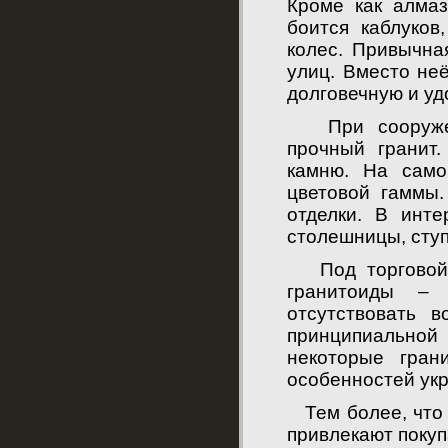
Кроме как алма
боится каблуков
колес. Привычна
улиц. Вместо не
долговечную и уд
При сооружени
прочный гранит
камню. На само
цветовой гаммы
отделки. В инте
столешницы, ступ
Под торговой м
гранитоиды – 
отсутствовать 
принципиальной
некоторые гран
особенностей укр
Тем более, что н
привлекают покуп