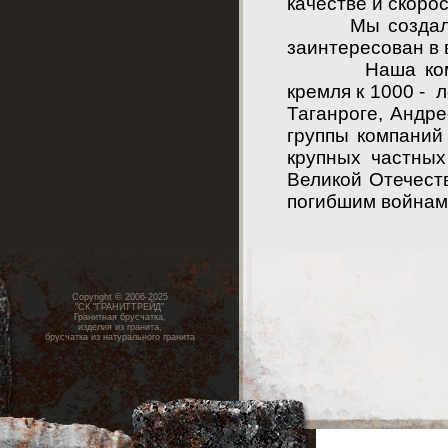
качестве и скорос
Мы создали дру
заинтересован в 
Наша компания
кремля к 1000 - 
Таганроге, Андр
группы компаний
крупных частных
Великой Отечест
погибшим войнам 
Copyright © 2006-2025
"СК "ГРАНИТТРЕЙД"
Гранитная брусчатка,
изделия из гранита,
брусчатка из натурального гранита