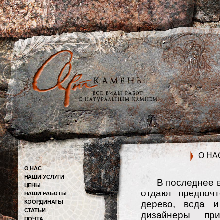
О НА
О НАС
НАШИ УСЛУГИ
В последнее вр
ЦЕНЫ
отдают предпоч
НАШИ РАБОТЫ
КООРДИНАТЫ
дерево, вода 
СТАТЬИ
дизайнеры при
ПОЧТА