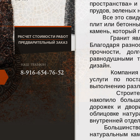
пространства» и
прудов, зеленых 
Все это свидете
плит или бетонн
камень, который
РАСЧЕТ СТОИМОСТИ РАБОТ
Гранит являет
ПРЕДВАРИТЕЛЬНЫЙ ЗАКАЗ
Благодаря разноо
прочности, до
равнодушными т
дизайн.
Компания «СК 
услуги по пос
выполнению разли
Строительное 
накопило больш
дорожек и двор
облицовке нату
внутренней отде
Большинство на
натуральным кам